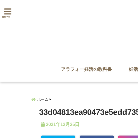
menu
アラフォー妊活の教科書
妊活
ホーム
33d04813ea90473e5edd73
2021年12月25日