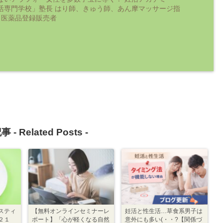
活専門学校」塾長 はり師、きゅう師、あん摩マッサージ指
 医薬品登録販売者
事 -
Related Posts
-
スティ
【無料オンラインセミナーレ
妊活と性生活…草食系男子は
２１
ポート】「心が軽くなる自然
意外にも多い(・・?【関係づ