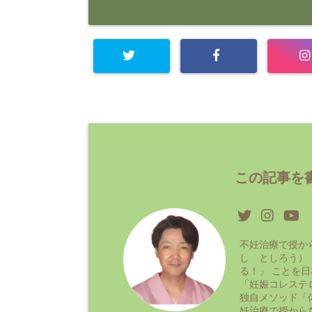
この記事を書
不妊治療で授か
し としろう）
る！」 ことを
「妊娠コレステ
独自メソッド「
妊治療で授から