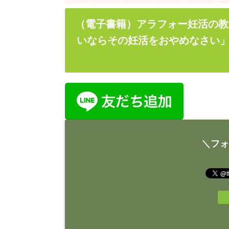
（電子書籍）アラフォー妊活の教
いならその妊活をおやめなさい」
＼フォ