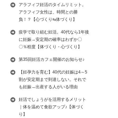
アラフィフ妊活のタイムリミット。
アラフィフ女性は、時間との勝
負！？【心づくり⇆体づくり】
疫学で取り組む妊活。40代なら1年後
に妊娠→安定期の確率はわずか〇
〇％程度【体づくり・心づくり】
第35回妊活カフェ開催のお知らせ♪
【妊孕力を育む】40代の妊娠は4～5
割が安定期まで到達しない。それで
も妊娠→出産する人がいる理由
妊活でしょうがを活用するメリット
｜体を温めて食欲アップ♪【体づく
り】