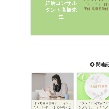
妊活コンサル
「アラフォー妊
圧師 柔道整復師
タント高橋先
生
関連記
【12月開催無料オンラインセ
「プレミアム妊活ファ
ミナーレポート】心が軽くな
ングセミナー」１０／