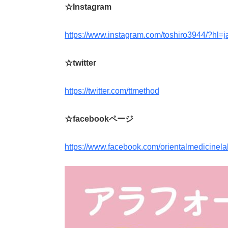
☆Instagram
https://www.instagram.com/toshiro3944/?hl=j
☆twitter
https://twitter.com/ttmethod
☆facebookページ
https://www.facebook.com/orientalmedicinela