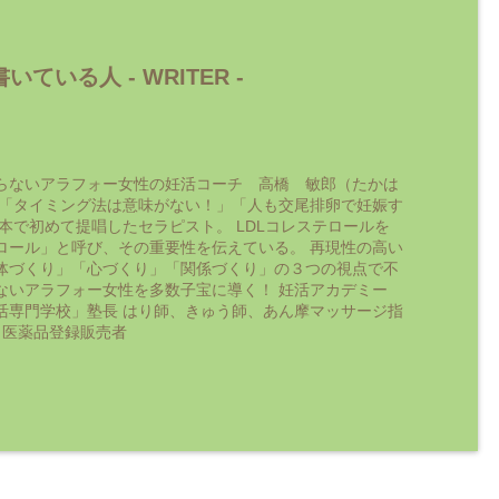
いている人 -
WRITER
-
らないアラフォー女性の妊活コーチ 高橋 敏郎（たかは
 「タイミング法は意味がない！」「人も交尾排卵で妊娠す
日本で初めて提唱したセラピスト。 LDLコレステロールを
ロール」と呼び、その重要性を伝えている。 再現性の高い
体づくり」「心づくり」「関係づくり」の３つの視点で不
ないアラフォー女性を多数子宝に導く！ 妊活アカデミー
活専門学校」塾長 はり師、きゅう師、あん摩マッサージ指
 医薬品登録販売者