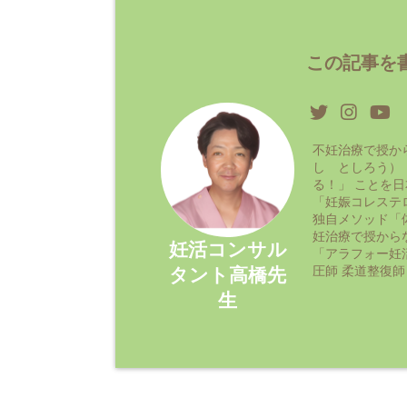
この記事を書
不妊治療で授か
し としろう）
る！」 ことを
「妊娠コレステ
独自メソッド「
妊治療で授から
妊活コンサル
「アラフォー妊
圧師 柔道整復師
タント高橋先
生