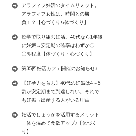
アラフィフ妊活のタイムリミット。
アラフィフ女性は、時間との勝
負！？【心づくり⇆体づくり】
疫学で取り組む妊活。40代なら1年後
に妊娠→安定期の確率はわずか〇
〇％程度【体づくり・心づくり】
第35回妊活カフェ開催のお知らせ♪
【妊孕力を育む】40代の妊娠は4～5
割が安定期まで到達しない。それで
も妊娠→出産する人がいる理由
妊活でしょうがを活用するメリット
｜体を温めて食欲アップ♪【体づく
り】