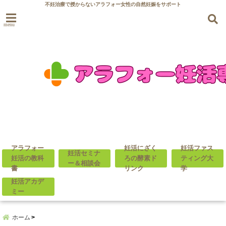
不妊治療で授からないアラフォー女性の自然妊娠をサポート
menu
アラフォー
妊活にざく
妊活ファス
妊活セミナ
妊活の教科
ろの酵素ド
ティング大
ー＆相談会
書
リンク
学
妊活アカデ
ミー
ホーム