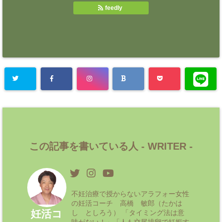
feedly
この記事を書いている人 -
WRITER
-
不妊治療で授からないアラフォー女性
の妊活コーチ 高橋 敏郎（たかは
妊活コ
し としろう） 「タイミング法は意
味がない！」「人も交尾排卵で妊娠す