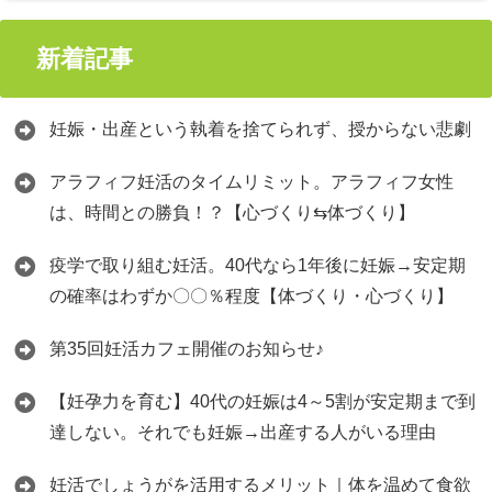
新着記事
妊娠・出産という執着を捨てられず、授からない悲劇
アラフィフ妊活のタイムリミット。アラフィフ女性
は、時間との勝負！？【心づくり⇆体づくり】
疫学で取り組む妊活。40代なら1年後に妊娠→安定期
の確率はわずか〇〇％程度【体づくり・心づくり】
第35回妊活カフェ開催のお知らせ♪
【妊孕力を育む】40代の妊娠は4～5割が安定期まで到
達しない。それでも妊娠→出産する人がいる理由
妊活でしょうがを活用するメリット｜体を温めて食欲