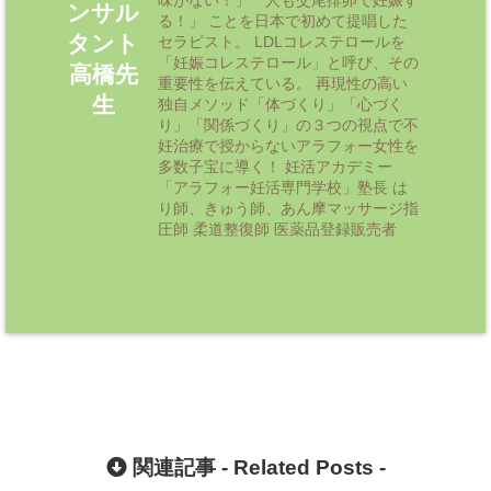
ンサル
る！」 ことを日本で初めて提唱した
タント
セラピスト。 LDLコレステロールを
「妊娠コレステロール」と呼び、その
高橋先
重要性を伝えている。 再現性の高い
生
独自メソッド「体づくり」「心づく
り」「関係づくり」の３つの視点で不
妊治療で授からないアラフォー女性を
多数子宝に導く！ 妊活アカデミー
「アラフォー妊活専門学校」塾長 は
り師、きゅう師、あん摩マッサージ指
圧師 柔道整復師 医薬品登録販売者
関連記事 -
Related Posts
-