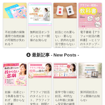
不妊治療の保険
無料妊活オンラ
妊活にそれ要ら
電子書籍【アラ
適用で自然妊娠
インセミナー開
ない・要らな
フォー妊活の教
の可能性が失わ
催のお知らせ
い。的外れな妊
科書】～ヒミツ
れる？
活で授からない
の５ステップ～
悲劇【心づく
「子宝に恵まれ
り】
たいならその妊
最新記事 -
New Posts
-
活をおやめなさ
い」
妊娠・出産とい
アラフィフ妊活
疫学で取り組む
第35回妊活カ
う執着を捨てら
のタイムリミッ
妊活。40代な
フェ開催のお知
れず、授からな
ト。アラフィフ
ら1年後に妊娠
らせ♪
い悲劇
女性は、時間と
→安定期の確率