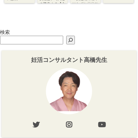
の勝負！？【心
はわずか〇〇％
づくり⇆体づく
程度【体づく
り】
り・心づくり】
検索
妊活コンサルタント高橋先生