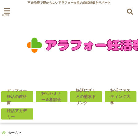
不妊治療で授からないアラフォー女性の自然妊娠をサポート
menu
アラフォー
妊活にざく
妊活ファス
妊活セミナ
妊活の教科
ろの酵素ド
ティング大
ー＆相談会
書
リンク
学
妊活アカデ
ミー
ホーム