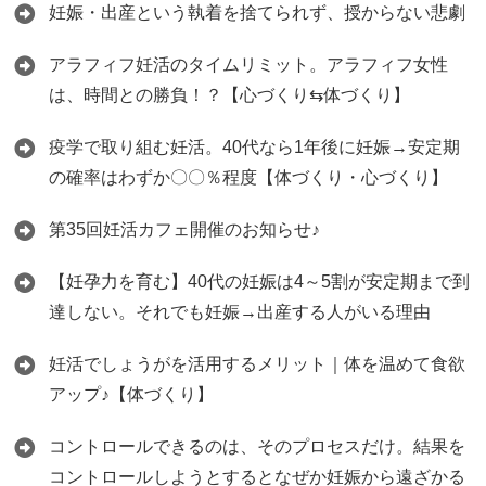
妊娠・出産という執着を捨てられず、授からない悲劇
アラフィフ妊活のタイムリミット。アラフィフ女性
は、時間との勝負！？【心づくり⇆体づくり】
疫学で取り組む妊活。40代なら1年後に妊娠→安定期
の確率はわずか〇〇％程度【体づくり・心づくり】
第35回妊活カフェ開催のお知らせ♪
【妊孕力を育む】40代の妊娠は4～5割が安定期まで到
達しない。それでも妊娠→出産する人がいる理由
妊活でしょうがを活用するメリット｜体を温めて食欲
アップ♪【体づくり】
コントロールできるのは、そのプロセスだけ。結果を
コントロールしようとするとなぜか妊娠から遠ざかる