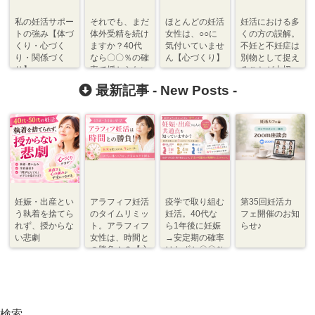
私の妊活サポー
それでも、まだ
ほとんどの妊活
妊活における多
トの強み【体づ
体外受精を続け
女性は、○○に
くの方の誤解。
くり・心づく
ますか？40代
気付いていませ
不妊と不妊症は
り・関係づく
なら〇〇％の確
ん【心づくり】
別物として捉え
り】
率で授からない
ることが大切♪
【心づくり】
最新記事 -
New Posts
-
妊娠・出産とい
アラフィフ妊活
疫学で取り組む
第35回妊活カ
う執着を捨てら
のタイムリミッ
妊活。40代な
フェ開催のお知
れず、授からな
ト。アラフィフ
ら1年後に妊娠
らせ♪
い悲劇
女性は、時間と
→安定期の確率
の勝負！？【心
はわずか〇〇％
づくり⇆体づく
程度【体づく
り】
り・心づくり】
検索