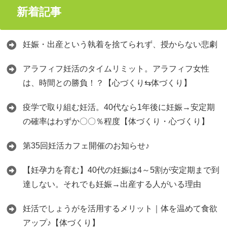
新着記事
妊娠・出産という執着を捨てられず、授からない悲劇
アラフィフ妊活のタイムリミット。アラフィフ女性
は、時間との勝負！？【心づくり⇆体づくり】
疫学で取り組む妊活。40代なら1年後に妊娠→安定期
の確率はわずか〇〇％程度【体づくり・心づくり】
第35回妊活カフェ開催のお知らせ♪
【妊孕力を育む】40代の妊娠は4～5割が安定期まで到
達しない。それでも妊娠→出産する人がいる理由
妊活でしょうがを活用するメリット｜体を温めて食欲
アップ♪【体づくり】