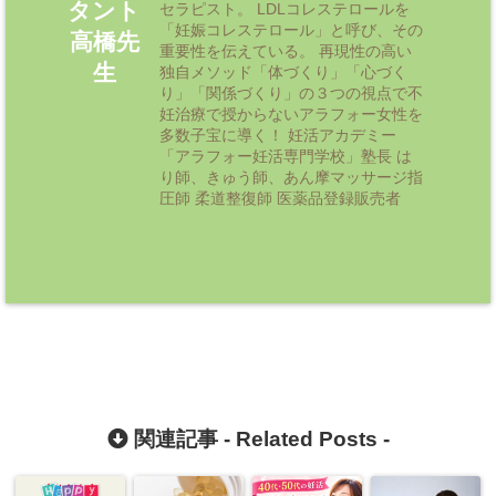
タント
セラピスト。 LDLコレステロールを
「妊娠コレステロール」と呼び、その
高橋先
重要性を伝えている。 再現性の高い
生
独自メソッド「体づくり」「心づく
り」「関係づくり」の３つの視点で不
妊治療で授からないアラフォー女性を
多数子宝に導く！ 妊活アカデミー
「アラフォー妊活専門学校」塾長 は
り師、きゅう師、あん摩マッサージ指
圧師 柔道整復師 医薬品登録販売者
関連記事 -
Related Posts
-