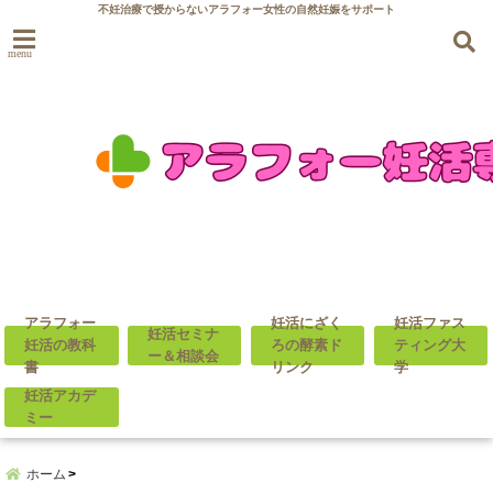
不妊治療で授からないアラフォー女性の自然妊娠をサポート
menu
アラフォー
妊活にざく
妊活ファス
妊活セミナ
妊活の教科
ろの酵素ド
ティング大
ー＆相談会
書
リンク
学
妊活アカデ
ミー
ホーム