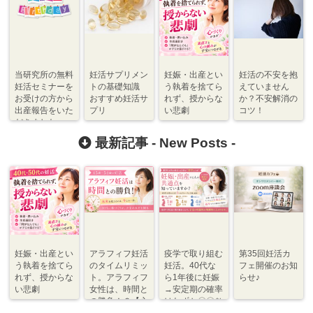
当研究所の無料
妊活サプリメン
妊娠・出産とい
妊活の不安を抱
妊活セミナーを
トの基礎知識
う執着を捨てら
えていません
お受けの方から
おすすめ妊活サ
れず、授からな
か？不安解消の
出産報告をいた
プリ
い悲劇
コツ！
だきました♪
最新記事 -
New Posts
-
妊娠・出産とい
アラフィフ妊活
疫学で取り組む
第35回妊活カ
う執着を捨てら
のタイムリミッ
妊活。40代な
フェ開催のお知
れず、授からな
ト。アラフィフ
ら1年後に妊娠
らせ♪
い悲劇
女性は、時間と
→安定期の確率
の勝負！？【心
はわずか〇〇％
づくり⇆体づく
程度【体づく