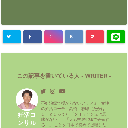
この記事を書いている人 -
WRITER
-
不妊治療で授からないアラフォー女性
の妊活コーチ 高橋 敏郎（たかは
妊活コ
し としろう） 「タイミング法は意
味がない！」「人も交尾排卵で妊娠す
ンサル
る！」 ことを日本で初めて提唱した