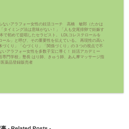
らないアラフォー女性の妊活コーチ 高橋 敏郎（たかは
 「タイミング法は意味がない！」「人も交尾排卵で妊娠す
日本で初めて提唱したセラピスト。 LDLコレステロールを
ロール」と呼び、その重要性を伝えている。 再現性の高い
体づくり」「心づくり」「関係づくり」の３つの視点で不
ないアラフォー女性を多数子宝に導く！ 妊活アカデミー
活専門学校」塾長 はり師、きゅう師、あん摩マッサージ指
 医薬品登録販売者
事 -
Related Posts
-