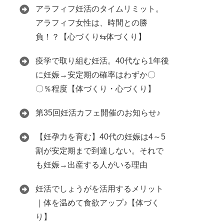
アラフィフ妊活のタイムリミット。
アラフィフ女性は、時間との勝
負！？【心づくり⇆体づくり】
疫学で取り組む妊活。40代なら1年後
に妊娠→安定期の確率はわずか〇
〇％程度【体づくり・心づくり】
第35回妊活カフェ開催のお知らせ♪
【妊孕力を育む】40代の妊娠は4～5
割が安定期まで到達しない。それで
も妊娠→出産する人がいる理由
妊活でしょうがを活用するメリット
｜体を温めて食欲アップ♪【体づく
り】