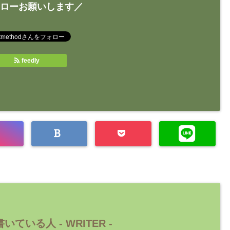
ローお願いします／
feedly
いている人 -
WRITER
-