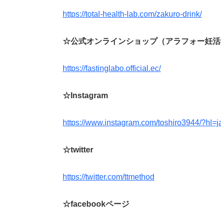
https://total-health-lab.com/zakuro-drink/
☆公式オンラインショップ（アラフォー妊活
https://fastinglabo.official.ec/
☆Instagram
https://www.instagram.com/toshiro3944/?hl=j
☆twitter
https://twitter.com/ttmethod
☆facebookページ