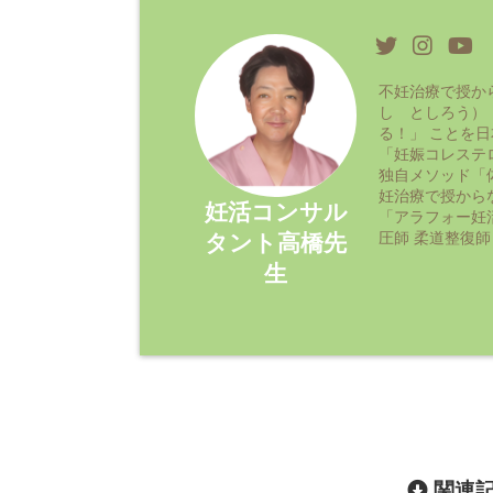
不妊治療で授か
し としろう）
る！」 ことを
「妊娠コレステ
独自メソッド「
妊治療で授から
妊活コンサル
「アラフォー妊
圧師 柔道整復師
タント高橋先
生
関連記