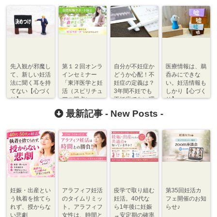
先入観が邪魔し
第１２回オンラ
自分が不妊症か
医療情報は、鵜
て、新しい妊活
インセミナー
どうか心配！不
呑みにできな
法に聞く耳を持
「東洋医学と妊
妊症の定義は？
い。妊活情報も
てない【心づく
活（スピリチュ
3年間不妊でも
しかり【心づく
り】
アル視点）」
不妊症でない理
り】
由
最新記事 -
New Posts
-
妊娠・出産とい
アラフィフ妊活
疫学で取り組む
第35回妊活カ
う執着を捨てら
のタイムリミッ
妊活。40代な
フェ開催のお知
れず、授からな
ト。アラフィフ
ら1年後に妊娠
らせ♪
い悲劇
女性は、時間と
→安定期の確率