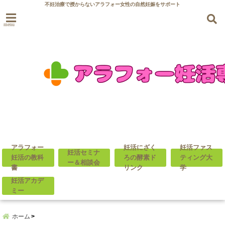
不妊治療で授からないアラフォー女性の自然妊娠をサポート
menu
アラフォー
妊活にざく
妊活ファス
妊活セミナ
妊活の教科
ろの酵素ド
ティング大
ー＆相談会
書
リンク
学
妊活アカデ
ミー
ホーム