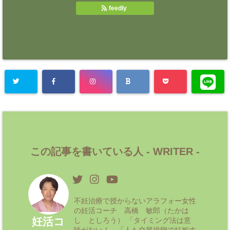
feedly
この記事を書いている人 -
WRITER
-
不妊治療で授からないアラフォー女性
の妊活コーチ 高橋 敏郎（たかは
妊活コ
し としろう） 「タイミング法は意
味がない！」「人も交尾排卵で妊娠す