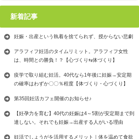
新着記事
妊娠・出産という執着を捨てられず、授からない悲劇
アラフィフ妊活のタイムリミット。アラフィフ女性
は、時間との勝負！？【心づくり⇆体づくり】
疫学で取り組む妊活。40代なら1年後に妊娠→安定期
の確率はわずか〇〇％程度【体づくり・心づくり】
第35回妊活カフェ開催のお知らせ♪
【妊孕力を育む】40代の妊娠は4～5割が安定期まで到
達しない。それでも妊娠→出産する人がいる理由
妊活でしょうがを活用するメリット｜体を温めて食欲