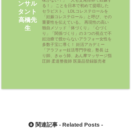
ンサル
る！」 ことを日本で初めて提唱した
タント
セラピスト。 LDLコレステロールを
「妊娠コレステロール」と呼び、その
高橋先
重要性を伝えている。 再現性の高い
生
独自メソッド「体づくり」「心づく
り」「関係づくり」の３つの視点で不
妊治療で授からないアラフォー女性を
多数子宝に導く！ 妊活アカデミー
「アラフォー妊活専門学校」塾長 は
り師、きゅう師、あん摩マッサージ指
圧師 柔道整復師 医薬品登録販売者
関連記事 -
Related Posts
-