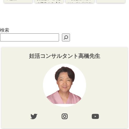
の勝負！？【心
はわずか〇〇％
づくり⇆体づく
程度【体づく
り】
り・心づくり】
検索
妊活コンサルタント高橋先生