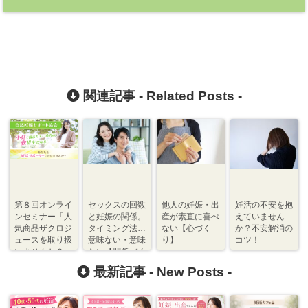
関連記事 -
Related Posts
-
第８回オンライ
セックスの回数
他人の妊娠・出
妊活の不安を抱
ンセミナー「人
と妊娠の関係。
産が素直に喜べ
えていません
気商品ザクロジ
タイミング法…
ない【心づく
か？不安解消の
ュースを取り扱
意味ない・意味
り】
コツ！
いませんか？」
ない【関係づく
り】
最新記事 -
New Posts
-