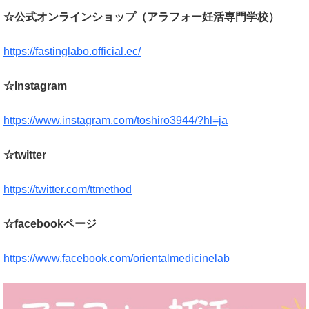
☆公式オンラインショップ（アラフォー妊活専門学校）
https://fastinglabo.official.ec/
☆Instagram
https://www.instagram.com/toshiro3944/?hl=ja
☆twitter
https://twitter.com/ttmethod
☆facebookページ
https://www.facebook.com/orientalmedicinelab