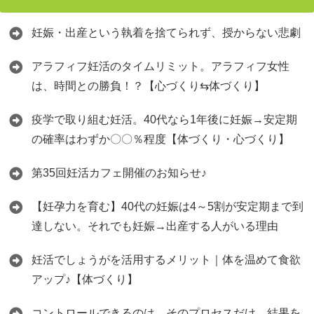
妊娠・出産という執着を捨てられず、授からない悲劇
アラフィフ妊活のタイムリミット。アラフィフ女性
は、時間との勝負！？【心づくり⇆体づくり】
疫学で取り組む妊活。40代なら1年後に妊娠→安定期
の確率はわずか〇〇％程度【体づくり・心づくり】
第35回妊活カフェ開催のお知らせ♪
【妊孕力を育む】40代の妊娠は4～5割が安定期まで到
達しない。それでも妊娠→出産する人がいる理由
妊活でしょうがを活用するメリット｜体を温めて食欲
アップ♪【体づくり】
コントロールできるのは、そのプロセスだけ。結果を