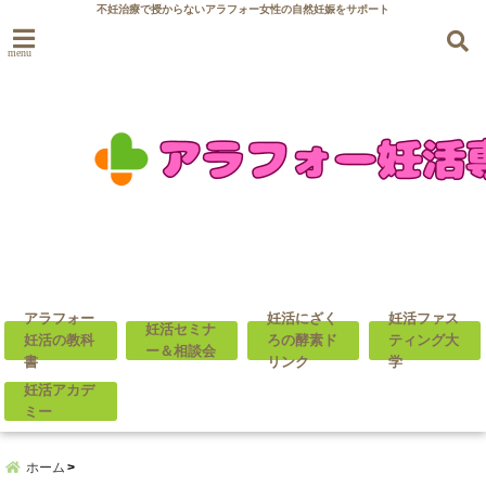
不妊治療で授からないアラフォー女性の自然妊娠をサポート
menu
アラフォー
妊活にざく
妊活ファス
妊活セミナ
妊活の教科
ろの酵素ド
ティング大
ー＆相談会
書
リンク
学
妊活アカデ
ミー
ホーム