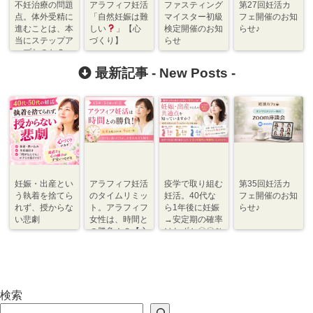
不妊治療の問題
アラフィフ妊活
ファスティング
第27回妊活カ
点。体外受精に
「自然妊娠は難
マイスター初級
フェ開催のお知
進むことは、本
しい
」【心
検定開催のお知
らせ♪
当にステップア
づくり】
らせ
ップなのか？
【心づくり】
最新記事 -
New Posts
-
妊娠・出産とい
アラフィフ妊活
疫学で取り組む
第35回妊活カ
う執着を捨てら
のタイムリミッ
妊活。40代な
フェ開催のお知
れず、授からな
ト。アラフィフ
ら1年後に妊娠
らせ♪
い悲劇
女性は、時間と
→安定期の確率
の勝負！？【心
はわずか〇〇％
づくり⇆体づく
程度【体づく
り】
り・心づくり】
検索