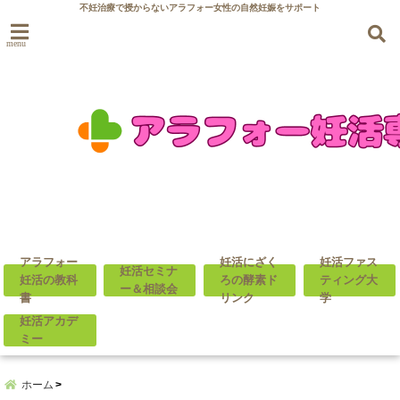
不妊治療で授からないアラフォー女性の自然妊娠をサポート
menu
アラフォー
妊活にざく
妊活ファス
妊活セミナ
妊活の教科
ろの酵素ド
ティング大
ー＆相談会
書
リンク
学
妊活アカデ
ミー
ホーム