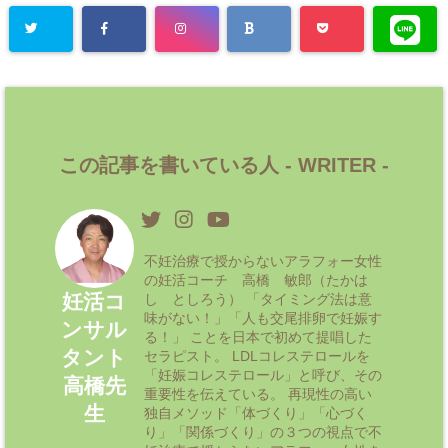
この記事を書いている人 -
WRITER
-
不妊治療で授からないアラフォー女性
の妊活コーチ 高橋 敏郎（たかは
妊活コ
し としろう） 「タイミング法は意
味がない！」「人も交尾排卵で妊娠す
ンサル
る！」 ことを日本で初めて提唱した
タント
セラピスト。 LDLコレステロールを
「妊娠コレステロール」と呼び、その
高橋先
重要性を伝えている。 再現性の高い
生
独自メソッド「体づくり」「心づく
り」「関係づくり」の３つの視点で不