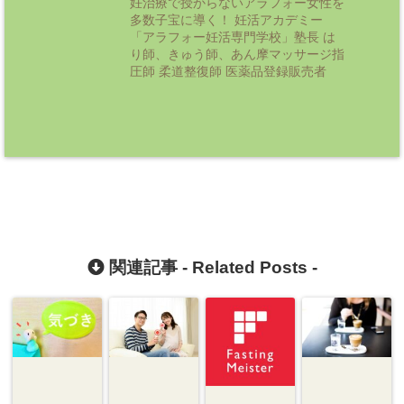
妊治療で授からないアラフォー女性を
多数子宝に導く！ 妊活アカデミー
「アラフォー妊活専門学校」塾長 は
り師、きゅう師、あん摩マッサージ指
圧師 柔道整復師 医薬品登録販売者
関連記事 -
Related Posts
-