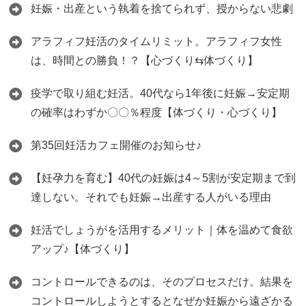
妊娠・出産という執着を捨てられず、授からない悲劇
アラフィフ妊活のタイムリミット。アラフィフ女性
は、時間との勝負！？【心づくり⇆体づくり】
疫学で取り組む妊活。40代なら1年後に妊娠→安定期
の確率はわずか〇〇％程度【体づくり・心づくり】
第35回妊活カフェ開催のお知らせ♪
【妊孕力を育む】40代の妊娠は4～5割が安定期まで到
達しない。それでも妊娠→出産する人がいる理由
妊活でしょうがを活用するメリット｜体を温めて食欲
アップ♪【体づくり】
コントロールできるのは、そのプロセスだけ。結果を
コントロールしようとするとなぜか妊娠から遠ざかる