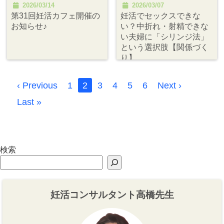
2026/03/14
2026/03/07
第31回妊活カフェ開催の
妊活でセックスできな
お知らせ♪
い？中折れ・射精できな
い夫婦に「シリンジ法」
という選択肢【関係づく
り】
‹ Previous
1
2
3
4
5
6
Next ›
Last »
検索
妊活コンサルタント高橋先生