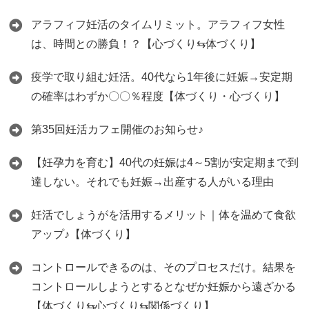
アラフィフ妊活のタイムリミット。アラフィフ女性
は、時間との勝負！？【心づくり⇆体づくり】
疫学で取り組む妊活。40代なら1年後に妊娠→安定期
の確率はわずか〇〇％程度【体づくり・心づくり】
第35回妊活カフェ開催のお知らせ♪
【妊孕力を育む】40代の妊娠は4～5割が安定期まで到
達しない。それでも妊娠→出産する人がいる理由
妊活でしょうがを活用するメリット｜体を温めて食欲
アップ♪【体づくり】
コントロールできるのは、そのプロセスだけ。結果を
コントロールしようとするとなぜか妊娠から遠ざかる
【体づくり⇆心づくり⇆関係づくり】