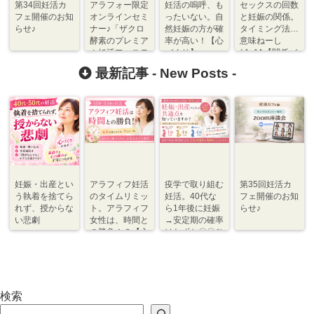
第34回妊活カ
アラフォー限定
妊活の嗚呼、も
セックスの回数
フェ開催のお知
オンラインセミ
ったいない。自
と妊娠の関係。
らせ♪
ナー♪「ザクロ
然妊娠の方が確
タイミング法…
酵素のプレミア
率が高い！【心
意味ねーし
ム妊活ファステ
づくり】
(;^_^A【関係づ
ィング」～卵子
くり】
最新記事 -
New Posts
-
のアンチエイジ
ングで子宝に恵
まれる～
妊娠・出産とい
アラフィフ妊活
疫学で取り組む
第35回妊活カ
う執着を捨てら
のタイムリミッ
妊活。40代な
フェ開催のお知
れず、授からな
ト。アラフィフ
ら1年後に妊娠
らせ♪
い悲劇
女性は、時間と
→安定期の確率
の勝負！？【心
はわずか〇〇％
づくり⇆体づく
程度【体づく
り】
り・心づくり】
検索