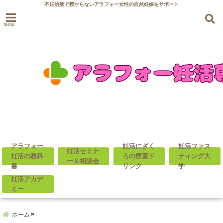
不妊治療で授からないアラフォー女性の自然妊娠をサポート
menu
アラフォー
妊活にざく
妊活ファス
妊活セミナ
妊活の教科
ろの酵素ド
ティング大
ー＆相談会
書
リンク
学
妊活アカデ
ミー
ホーム