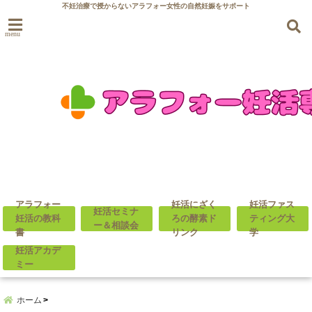
不妊治療で授からないアラフォー女性の自然妊娠をサポート
menu
アラフォー
妊活にざく
妊活ファス
妊活セミナ
妊活の教科
ろの酵素ド
ティング大
ー＆相談会
書
リンク
学
妊活アカデ
ミー
ホーム