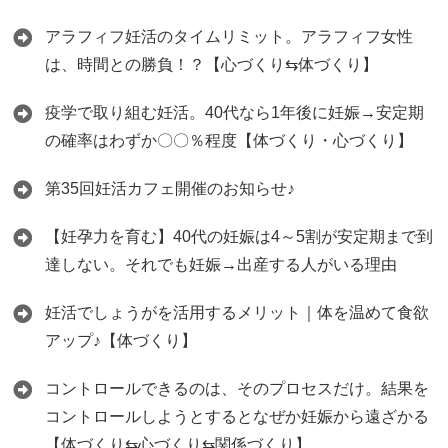
アラフィフ妊活のタイムリミット。アラフィフ女性
は、時間との勝負！？【心づくり⇆体づくり】
疫学で取り組む妊活。40代なら1年後に妊娠→安定期
の確率はわずか〇〇％程度【体づくり・心づくり】
第35回妊活カフェ開催のお知らせ♪
【妊孕力を育む】40代の妊娠は4～5割が安定期まで到
達しない。それでも妊娠→出産する人がいる理由
妊活でしょうがを活用するメリット｜体を温めて食欲
アップ♪【体づくり】
コントロールできるのは、そのプロセスだけ。結果を
コントロールしようとするとなぜか妊娠から遠ざかる
【体づくり⇆心づくり⇆関係づくり】