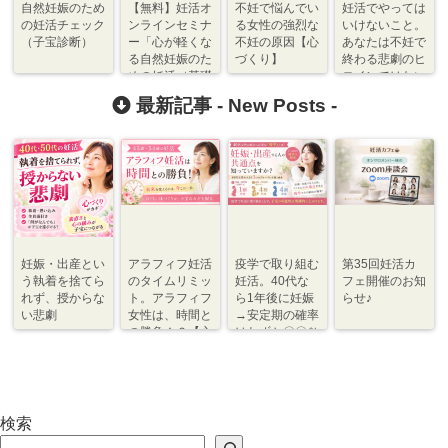
自然妊娠のため
【無料】妊活オ
不妊で悩んでい
妊活でやっては
の妊活チェック
ンラインセミナ
る女性の強烈な
いけないこと。
（子宝診断）
ー「心が軽くな
不妊の原因【心
あなたは不妊で
る自然妊娠のた
づくり】
終わる悲劇のヒ
めの妊活（基礎
ロインではない
編）」開催のお
【心づくり】
最新記事 -
New Posts
-
知らせ
妊娠・出産とい
アラフィフ妊活
疫学で取り組む
第35回妊活カ
う執着を捨てら
のタイムリミッ
妊活。40代な
フェ開催のお知
れず、授からな
ト。アラフィフ
ら1年後に妊娠
らせ♪
い悲劇
女性は、時間と
→安定期の確率
の勝負！？【心
はわずか〇〇％
づくり⇆体づく
程度【体づく
り】
り・心づくり】
検索